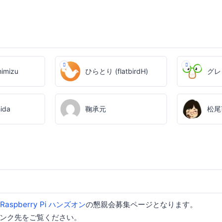
himizu
ひらとり (flatbirdH)
グレ
hida
鞠承元
松尾
x Raspberry Pi ハンズオン
の懇親会募集ページとなります。
ンク先をご覧ください。