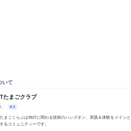
ついて
oTたまごクラブ
2人
東京
TたまごくらぶはWoTに関わる技術のハンズオン、実践＆体験をメイン
するコミュニティーです。