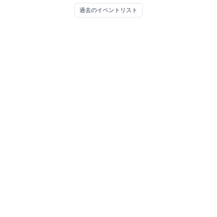
タワー7F
株式会社ミクシィ
過去のイベントリスト