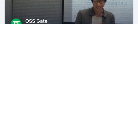
OSS Gate
1486人
東京
オープンソース
KUSANAGIコミュニティ
3707人
東京
WordPress
PHP
AWS
ITインフラ
Web